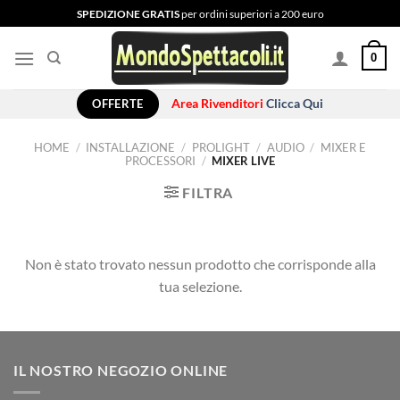
Salta
SPEDIZIONE GRATIS
per ordini superiori a 200 euro
ai
contenuti
0
OFFERTE
Area Rivenditori
Clicca Qui
HOME
/
INSTALLAZIONE
/
PROLIGHT
/
AUDIO
/
MIXER E
PROCESSORI
/
MIXER LIVE
FILTRA
Non è stato trovato nessun prodotto che corrisponde alla
tua selezione.
IL NOSTRO NEGOZIO ONLINE