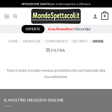
Salta
SPEDIZIONE GRATIS
per ordini superiori a 200 euro
ai
contenuti
0
OFFERTE
Area Rivenditori
Clicca Qui
HOME
/
MONACOR
/
COMPONENTS
/
SECURITY
/
SIRENE
FILTRA
Non è stato trovato nessun prodotto che corrisponde alla
tua selezione.
IL NOSTRO NEGOZIO ONLINE