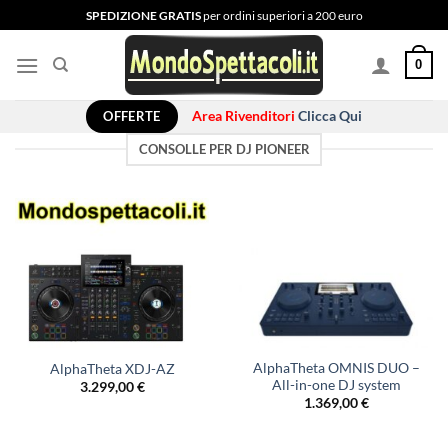
Salta
SPEDIZIONE GRATIS
per ordini superiori a 200 euro
ai
contenuti
0
OFFERTE
Area Rivenditori
Clicca Qui
CONSOLLE PER DJ PIONEER
AlphaTheta OMNIS DUO –
AlphaTheta XDJ-AZ
All-in-one DJ system
3.299,00
€
1.369,00
€