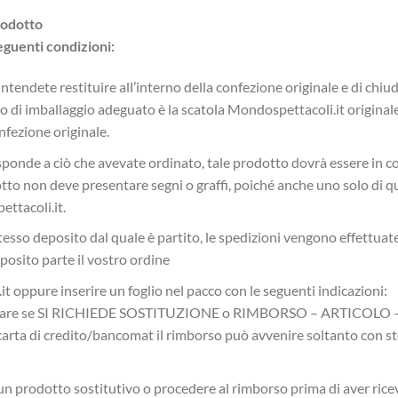
prodotto
eguenti condizioni:
ntendete restituire all’interno della confezione originale e di chiud
 di imballaggio adeguato è la scatola Mondospettacoli.it originale
nfezione originale.
isponde a ciò che avevate ordinato, tale prodotto dovrà essere in c
tto non deve presentare segni o graffi, poiché anche uno solo di q
ettacoli.it.
tesso deposito dal quale è partito, le spedizioni vengono effettuate
eposito parte il vostro ordine
t oppure inserire un foglio nel pacco con le seguenti indicazioni:
ficare se SI RICHIEDE SOSTITUZIONE o RIMBORSO – ARTICOLO
 carta di credito/bancomat il rimborso può avvenire soltanto con 
 prodotto sostitutivo o procedere al rimborso prima di aver ricev