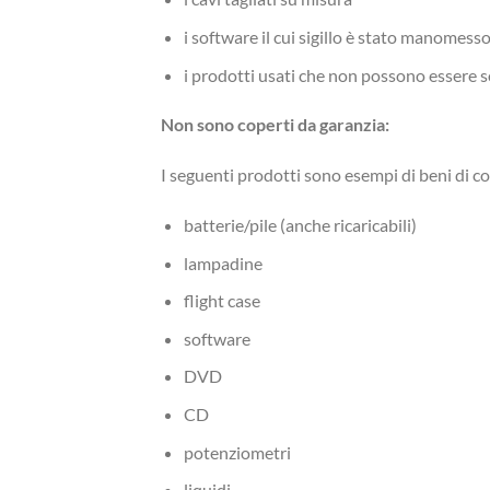
i software il cui sigillo è stato manomess
i prodotti usati che non possono essere so
Non sono coperti da garanzia:
I seguenti prodotti sono esempi di beni di co
batterie/pile (anche ricaricabili)
lampadine
flight case
software
DVD
CD
potenziometri
liquidi