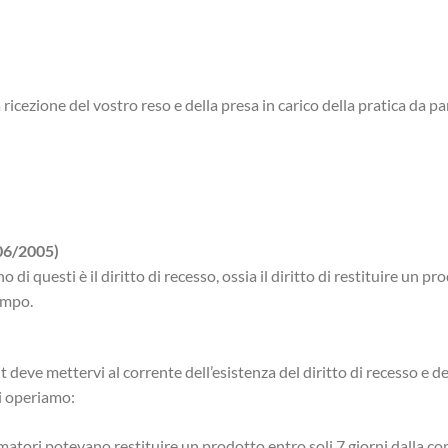
icezione del vostro reso e della presa in carico della pratica da pa
06/2005)
 di questi è il diritto di recesso, ossia il diritto di restituire un p
empo.
 deve mettervi al corrente dell’esistenza del diritto di recesso e 
ui operiamo:
matori potevano restituire un prodotto entro soli 7 giorni dalla 