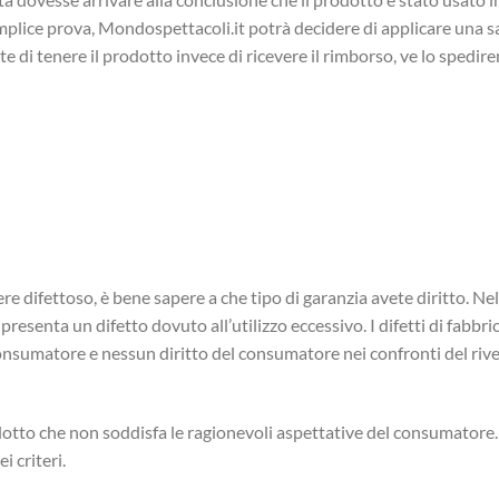
emplice prova, Mondospettacoli.it potrà decidere di applicare una s
e di tenere il prodotto invece di ricevere il rimborso, ve lo sped
re difettoso, è bene sapere a che tipo di garanzia avete diritto. N
 presenta un difetto dovuto all’utilizzo eccessivo. I difetti di fabb
onsumatore e nessun diritto del consumatore nei confronti del rive
odotto che non soddisfa le ragionevoli aspettative del consumator
i criteri.