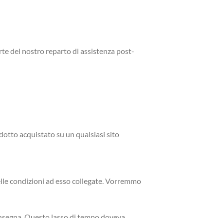
rte del nostro reparto di assistenza post-
rodotto acquistato su un qualsiasi sito
delle condizioni ad esso collegate. Vorremmo
consegna. Questo lasso di tempo doveva