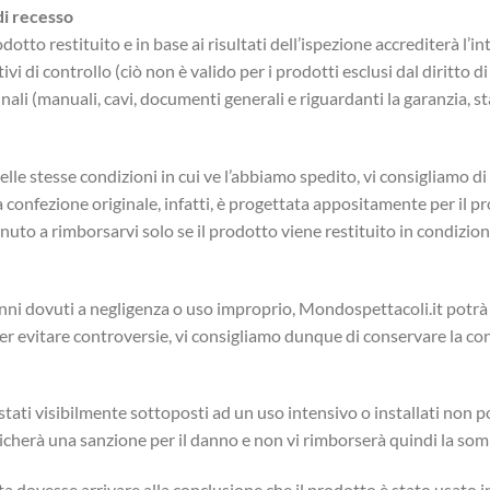
di recesso
otto restituito e in base ai risultati dell’ispezione accrediterà l’in
i di controllo (ciò non è valido per i prodotti esclusi dal diritto d
ginali (manuali, cavi, documenti generali e riguardanti la garanzia, s
elle stesse condizioni in cui ve l’abbiamo spedito, vi consigliamo d
La confezione originale, infatti, è progettata appositamente per il pr
uto a rimborsarvi solo se il prodotto viene restituito in condizioni 
anni dovuti a negligenza o uso improprio, Mondospettacoli.it potrà
r evitare controversie, vi consigliamo dunque di conservare la conf
tati visibilmente sottoposti ad un uso intensivo o installati non po
licherà una sanzione per il danno e non vi rimborserà quindi la s
ta dovesse arrivare alla conclusione che il prodotto è stato usato 