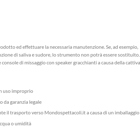
prodotto ed effettuare la necessaria manutenzione. Se, ad esempio
zione di saliva e sudore, lo strumento non potrà essere sostituito.
 console di missaggio con speaker gracchianti a causa della catti
un uso improprio
o da garanzia legale
nte il trasporto verso Mondospettacoli.it a causa di un imballaggi
acqua o umidità