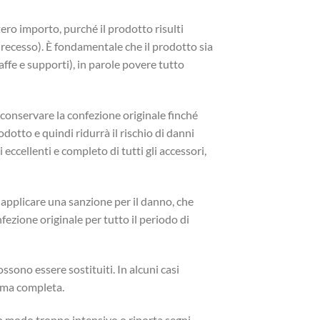
tero importo, purché il prodotto risulti
i recesso). È fondamentale che il prodotto sia
taffe e supporti), in parole povere tutto
i conservare la confezione originale finché
odotto e quindi ridurrà il rischio di danni
eccellenti e completo di tutti gli accessori,
 applicare una sanzione per il danno, che
ezione originale per tutto il periodo di
ssono essere sostituiti. In alcuni casi
omma completa.
in modo troppo intensivo o riporta segni