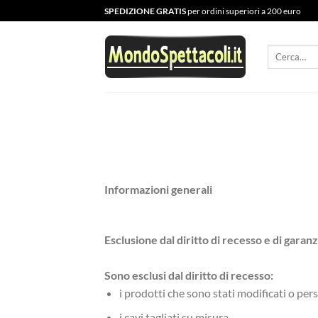
Salta
SPEDIZIONE GRATIS
per ordini superiori a 200 euro
ai
contenuti
Cerca:
Informazioni generali
Esclusione dal diritto di recesso e di garanz
Sono esclusi dal diritto di recesso:
i prodotti che sono stati modificati o per
i cavi tagliati su misura