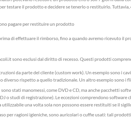
 per testare il prodotto e decidere se tenerlo o restituirlo. Tuttavia,
no pagare per restituire un prodotto
 prima di effettuare il rimborso, fino a quando avremo ricevuto il p
oli.it sono esclusi dal diritto di recesso. Questi prodotti compre
truzioni da parte del cliente (custom work). Un esempio sono i cav
do diverso rispetto a quello tradizionale. Un altro esempio sono i fl
igilli sono stati manomessi, come DVD e CD, ma anche pacchetti sof
 DJ o studi di registrazione). Le eccezioni comprendono software ch
 utilizzabile una volta sola non possono essere restituiti se il sigill
aso per ragioni igieniche, sono auricolari o cuffie usati: tali prodot