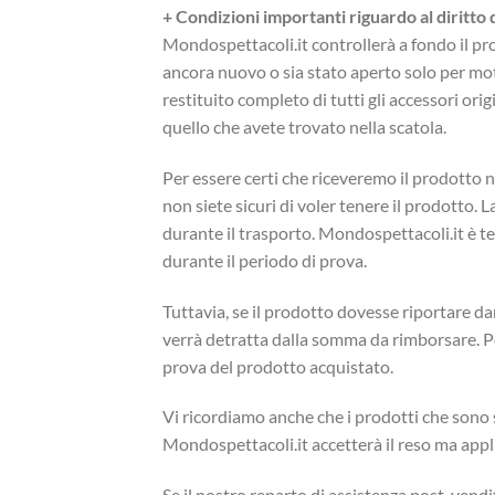
+
Condizioni importanti riguardo al diritto 
Mondospettacoli.it controllerà a fondo il prod
ancora nuovo o sia stato aperto solo per motiv
restituito completo di tutti gli accessori ori
quello che avete trovato nella scatola.
Per essere certi che riceveremo il prodotto n
non siete sicuri di voler tenere il prodotto. 
durante il trasporto. Mondospettacoli.it è ten
durante il periodo di prova.
Tuttavia, se il prodotto dovesse riportare d
verrà detratta dalla somma da rimborsare. Pe
prova del prodotto acquistato.
Vi ricordiamo anche che i prodotti che sono s
Mondospettacoli.it accetterà il reso ma app
Se il nostro reparto di assistenza post-vendi