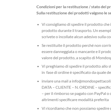
Condizioni per la restituzione / stato del 
Sulla restituzione dei prodotti valgono le s
Vi consigliamo di spedire il prodotto che i
prodotto durante il trasporto. Un esempio
scrivete o incollate alcun adesivo sulla co
Se restituite il prodotto perché non corr
essere danneggiata o mancante e il prodo
valore del prodotto, a scapito di Mondosp
Vi preghiamo di spedire il prodotto allo s
in fase di ordine è specificato da quale d
inviare una mail a info@mondospettacoli.i
DATA – CLIENTE – N. ORDINE – speci
– per il rimborso se pagato con PayPal o
altrimenti specificare modalità preferita
Vi ricordiamo che non possiamo spedire un