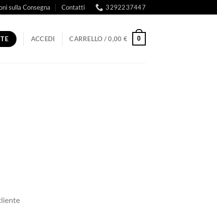
oni sulla Consegna
Contatti
3292237447
RTE
0
ACCEDI
CARRELLO /
0,00
€
cliente