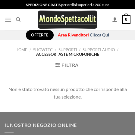
Salta
SPEDIZIONE GRATIS
per ordini superiori a 200 euro
ai
contenuti
0
OFFERTE
Area Rivenditori
Clicca Qui
HOME
/
SHOWTEC
/
SUPPORTI
/
SUPPORTI AUDIO
/
ACCESSORI ASTE MICROFONICHE
FILTRA
Non è stato trovato nessun prodotto che corrisponde alla
tua selezione.
IL NOSTRO NEGOZIO ONLINE