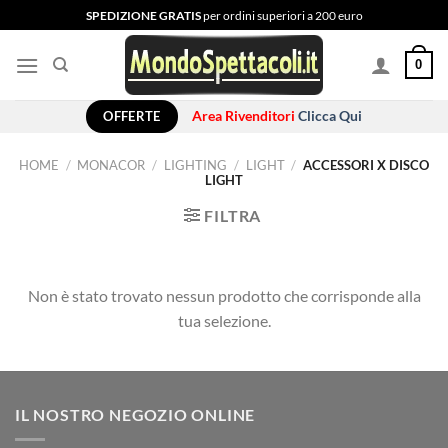
Salta
SPEDIZIONE GRATIS
per ordini superiori a 200 euro
ai
contenuti
0
OFFERTE
Area Rivenditori
Clicca Qui
HOME
/
MONACOR
/
LIGHTING
/
LIGHT
/
ACCESSORI X DISCO
LIGHT
FILTRA
Non è stato trovato nessun prodotto che corrisponde alla
tua selezione.
IL NOSTRO NEGOZIO ONLINE