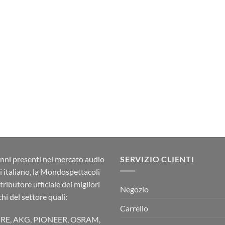
nni presenti nel mercato audio
SERVIZIO CLIENTI
ci italiano, la Mondospettacoli
stributore ufficiale dei migliori
Negozio
hi del settore quali:
Carrello
RE, AKG, PIONEER, OSRAM,