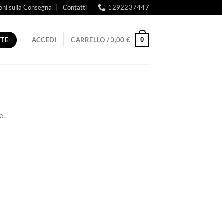
oni sulla Consegna
Contatti
3292237447
RTE
0
ACCEDI
CARRELLO /
0,00
€
e.