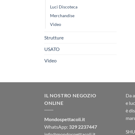
Luci Discoteca
Merchandise
Video
Strutture
USATO
Video
IL NOSTRO NEGOZIO
Da a
ONLINE
e lu
è di
marc
Mondospettacoli.it
WhatsApp:
329 2237447
SHU
info@mondospettacoli.it