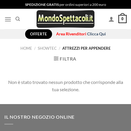
Salta
SPEDIZIONE GRATIS
per ordini superiori a 200 euro
ai
contenuti
0
OFFERTE
Area Rivenditori
Clicca Qui
HOME
/
SHOWTEC
/
ATTREZZI PER APPENDERE
FILTRA
Non è stato trovato nessun prodotto che corrisponde alla
tua selezione.
IL NOSTRO NEGOZIO ONLINE