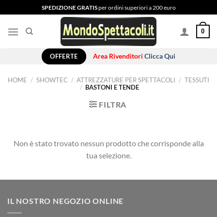
Salta
SPEDIZIONE GRATIS
per ordini superiori a 200 euro
ai
contenuti
0
OFFERTE
Area Rivenditori
Clicca Qui
HOME
/
SHOWTEC
/
ATTREZZATURE PER SPETTACOLI
/
TESSUTI
/
BASTONI E TENDE
FILTRA
Non è stato trovato nessun prodotto che corrisponde alla
tua selezione.
IL NOSTRO NEGOZIO ONLINE