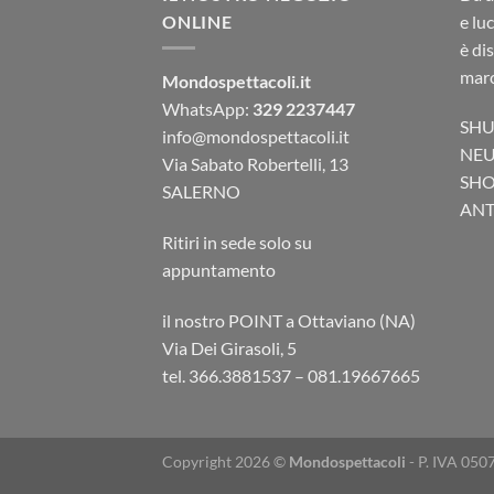
ONLINE
e lu
è di
marc
Mondospettacoli.it
WhatsApp:
329 2237447
SHU
info@mondospettacoli.it
NEU
Via Sabato Robertelli, 13
SHO
SALERNO
ANTA
Ritiri in sede solo su
appuntamento
il nostro POINT a Ottaviano (NA)
Via Dei Girasoli, 5
tel. 366.3881537 – 081.19667665
Copyright 2026 ©
Mondospettacoli
- P. IVA 050