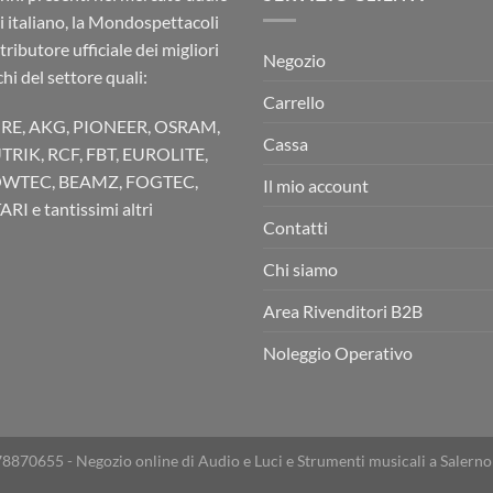
ci italiano, la Mondospettacoli
stributore ufficiale dei migliori
Negozio
hi del settore quali:
Carrello
RE, AKG, PIONEER, OSRAM,
Cassa
TRIK, RCF, FBT, EUROLITE,
WTEC, BEAMZ, FOGTEC,
Il mio account
RI e tantissimi altri
Contatti
Chi siamo
Area Rivenditori B2B
Noleggio Operativo
78870655 - Negozio online di Audio e Luci e Strumenti musicali a Salerno