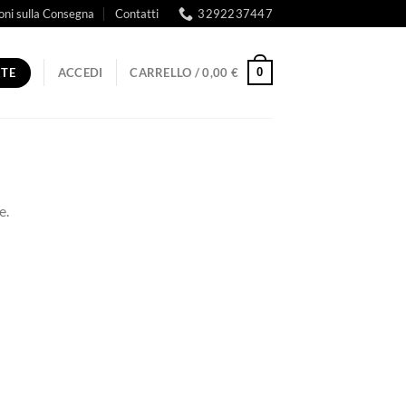
oni sulla Consegna
Contatti
3292237447
RTE
0
ACCEDI
CARRELLO /
0,00
€
e.