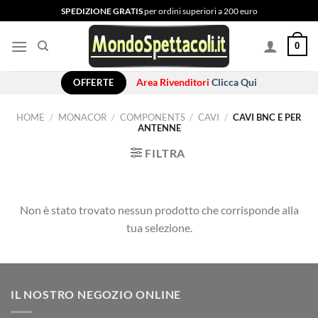
Salta
SPEDIZIONE GRATIS
per ordini superiori a 200 euro
ai
contenuti
0
OFFERTE
Area Rivenditori
Clicca Qui
HOME
/
MONACOR
/
COMPONENTS
/
CAVI
/
CAVI BNC E PER
ANTENNE
FILTRA
Non è stato trovato nessun prodotto che corrisponde alla
tua selezione.
IL NOSTRO NEGOZIO ONLINE