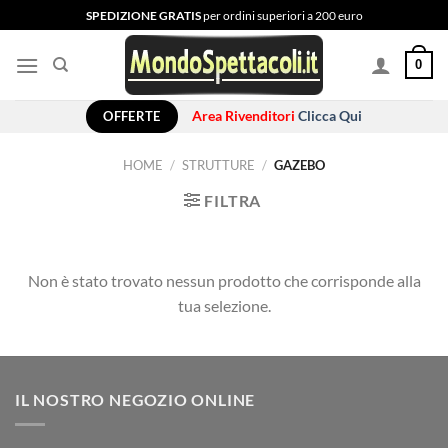
Salta
SPEDIZIONE GRATIS
per ordini superiori a 200 euro
ai
contenuti
0
OFFERTE
Area Rivenditori
Clicca Qui
HOME
/
STRUTTURE
/
GAZEBO
FILTRA
Non è stato trovato nessun prodotto che corrisponde alla
tua selezione.
IL NOSTRO NEGOZIO ONLINE