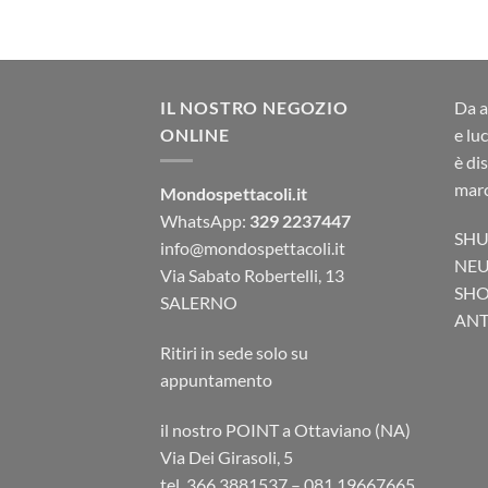
IL NOSTRO NEGOZIO
Da a
ONLINE
e lu
è di
marc
Mondospettacoli.it
WhatsApp:
329 2237447
SHU
info@mondospettacoli.it
NEU
Via Sabato Robertelli, 13
SHO
SALERNO
ANTA
Ritiri in sede solo su
appuntamento
il nostro POINT a Ottaviano (NA)
Via Dei Girasoli, 5
tel. 366.3881537 – 081.19667665