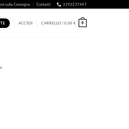
oni sulla Consegna
Contatti
3292237447
RTE
0
ACCEDI
CARRELLO /
0,00
€
e.