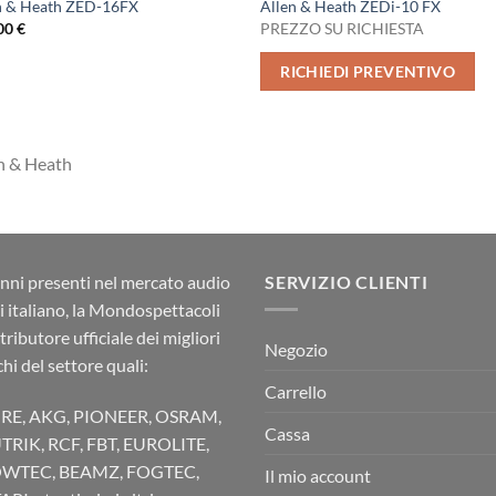
n & Heath ZED-16FX
Allen & Heath ZEDi-10 FX
00
€
PREZZO SU RICHIESTA
RICHIEDI PREVENTIVO
n & Heath
nni presenti nel mercato audio
SERVIZIO CLIENTI
ci italiano, la Mondospettacoli
stributore ufficiale dei migliori
Negozio
hi del settore quali:
Carrello
RE, AKG, PIONEER, OSRAM,
Cassa
TRIK, RCF, FBT, EUROLITE,
WTEC, BEAMZ, FOGTEC,
Il mio account