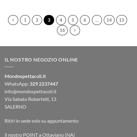
1
2
3
4
5
6
…
14
15
16
IL NOSTRO NEGOZIO ONLINE
Mondospettacoli.it
WhatsApp:
329 2237447
info@mondospettacoli.it
Via Sabato Robertelli, 13
SALERNO
Ritiri in sede solo su appuntamento
il nostro POINT a Ottaviano (NA)