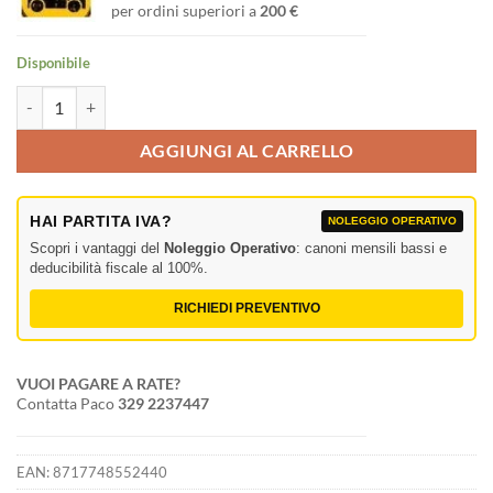
per ordini superiori a
200 €
Disponibile
4-pin Speaker Chassis Connettore femmina - misura D quantità
AGGIUNGI AL CARRELLO
HAI PARTITA IVA?
NOLEGGIO OPERATIVO
Scopri i vantaggi del
Noleggio Operativo
: canoni mensili bassi e
deducibilità fiscale al 100%.
RICHIEDI PREVENTIVO
VUOI PAGARE A RATE?
Contatta Paco
329 2237447
EAN:
8717748552440