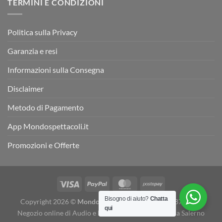
TERMINI E CONDIZIONI
Politica sulla Privacy
Garanzia e resi
Informazioni sulla Consegna
Disclaimer
Metodo di Pagamento
App Mondospettacoli.it
Promozioni e Offerte
Bisogno di aiuto?
Chatta
Copyright 2026 ©
Mondospettacoli
- P. IVA 05078870655 -
qui
Negozio online di Audio e Luci e Strumenti musicali a Salerno