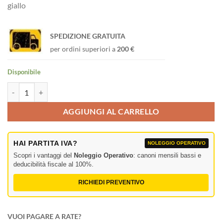
giallo
SPEDIZIONE GRATUITA
per ordini superiori a
200 €
Disponibile
Colored Boots for NP-X Jack giallo quantità
AGGIUNGI AL CARRELLO
HAI PARTITA IVA?
NOLEGGIO OPERATIVO
Scopri i vantaggi del
Noleggio Operativo
: canoni mensili bassi e
deducibilità fiscale al 100%.
RICHIEDI PREVENTIVO
VUOI PAGARE A RATE?