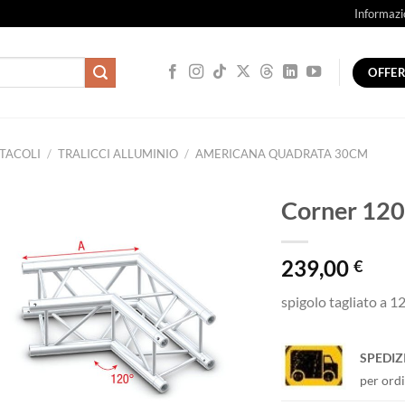
Informazi
OFFE
TACOLI
/
TRALICCI ALLUMINIO
/
AMERICANA QUADRATA 30CM
Corner 120°
239,00
€
spigolo tagliato a 1
SPEDIZ
per ordi