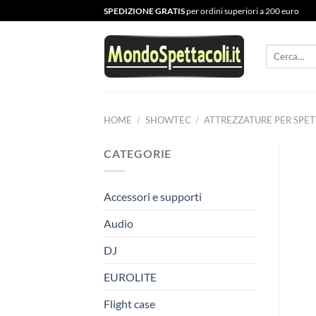
Salta
SPEDIZIONE GRATIS
per ordini superiori a 200 euro
ai
contenuti
Cerca:
HOME
/
SHOWTEC
/
ATTREZZATURE PER SPET
CATEGORIE
Accessori e supporti
Audio
DJ
EUROLITE
Flight case