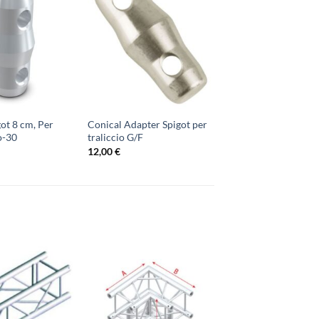
got 8 cm, Per
Conical Adapter Spigot per
o-30
traliccio G/F
12,00
€