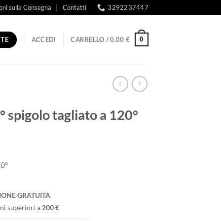
oni sulla Consegna
Contatti
3292237447
RTE
0
ACCEDI
CARRELLO /
0,00
€
 spigolo tagliato a 120°
20°
IONE GRATUITA
ni superiori a
200 €