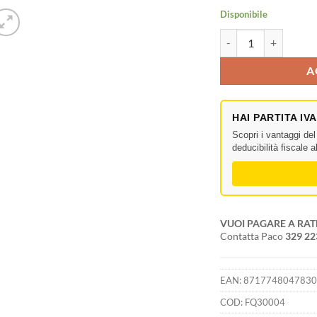
Disponibile
Corner 120° spigolo ta
A
HAI PARTITA IV
Scopri i vantaggi de
deducibilità fiscale 
VUOI PAGARE A RAT
Contatta Paco
329 2
EAN:
871774804783
COD:
FQ30004