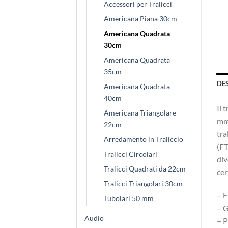
Accessori per Tralicci
Americana Piana 30cm
Americana Quadrata
30cm
Americana Quadrata
35cm
DE
Americana Quadrata
40cm
Il 
Americana Triangolare
mm.
22cm
tra
Arredamento in Traliccio
(FT
Tralicci Circolari
div
Tralicci Quadrati da 22cm
cer
Tralicci Triangolari 30cm
– F
Tubolari 50 mm
– G
Audio
– P