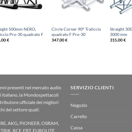
aight 500mm NERO,
Circle Corner 90° Traliccio
Straight 3
liccio Pro-30 quadrato F
quadrato F Pro-30
3000 mm
4,00
€
347,00
€
315,00
€
nni presenti nel mercato audio
SERVIZIO CLIENTI
ci italiano, la Mondospettacoli
stributore ufficiale dei migliori
Negozio
hi del settore quali:
Carrello
RE, AKG, PIONEER, OSRAM,
Cassa
TRIK, RCF, FBT, EUROLITE,