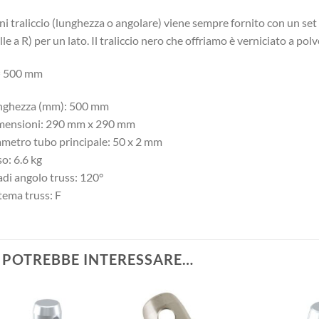
i traliccio (lunghezza o angolare) viene sempre fornito con un set
le a R) per un lato. Il traliccio nero che offriamo è verniciato a po
= 500 mm
nghezza (mm): 500 mm
mensioni: 290 mm x 290 mm
metro tubo principale: 50 x 2 mm
o: 6.6 kg
di angolo truss: 120°
tema truss: F
I POTREBBE INTERESSARE…