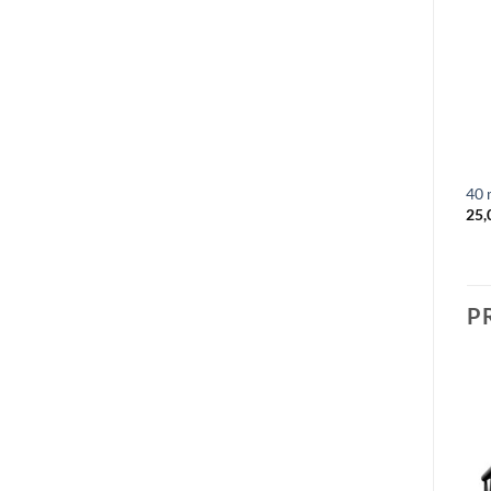
Truss protectionring Grigio,
20 mm spacer 20 mm
40 
per tubi da 48-52mm
22,00
€
25
1,00
€
P