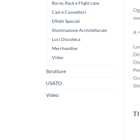
Borse, Rack e Flight case
Ogn
Cavi e Connettori
mol
Effetti Speciali
Illuminazione Architetturale
A 
Luci Discoteca
Lu
Merchandise
Di
Video
Dia
Pes
Strutture
Gra
USATO
Sis
Video
T