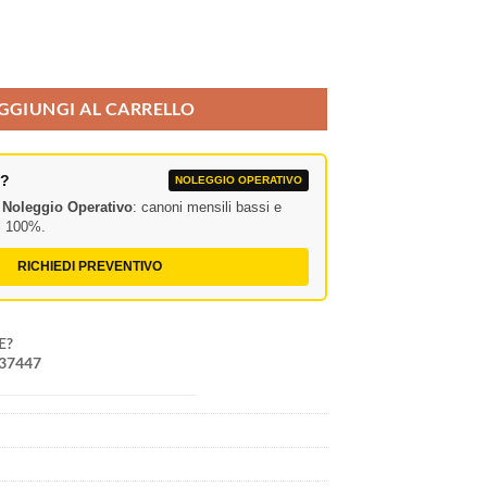
gliato a 120° quantità
GGIUNGI AL CARRELLO
A?
NOLEGGIO OPERATIVO
l
Noleggio Operativo
: canoni mensili bassi e
al 100%.
RICHIEDI PREVENTIVO
E?
237447
0