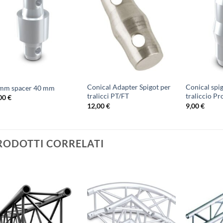
Conical Adapter Spigot per
Conical spi
mm spacer 40 mm
tralicci PT/FT
traliccio Pr
,00
€
12,00
€
9,00
€
RODOTTI CORRELATI