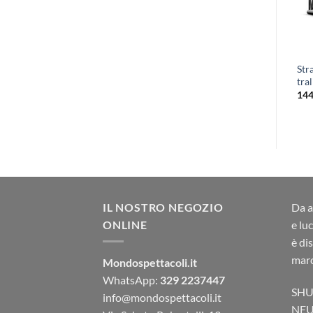
Cross + Down 5-way Taglio
Str
T-Cross 3-way
+ 5 vie basso
tra
378,00
€
405,00
€
14
IL NOSTRO NEGOZIO
Da a
ONLINE
e lu
è di
marc
Mondospettacoli.it
WhatsApp:
329 2237447
SHU
info@mondospettacoli.it
NEU