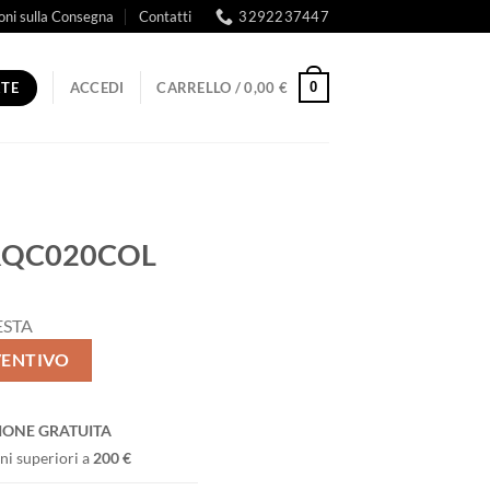
oni sulla Consegna
Contatti
3292237447
RTE
0
ACCEDI
CARRELLO /
0,00
€
RQC020COL
ESTA
VENTIVO
IONE GRATUITA
ni superiori a
200 €