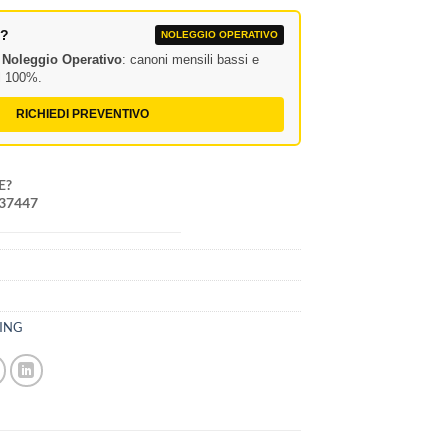
A?
NOLEGGIO OPERATIVO
l
Noleggio Operativo
: canoni mensili bassi e
al 100%.
RICHIEDI PREVENTIVO
E?
237447
2
SING