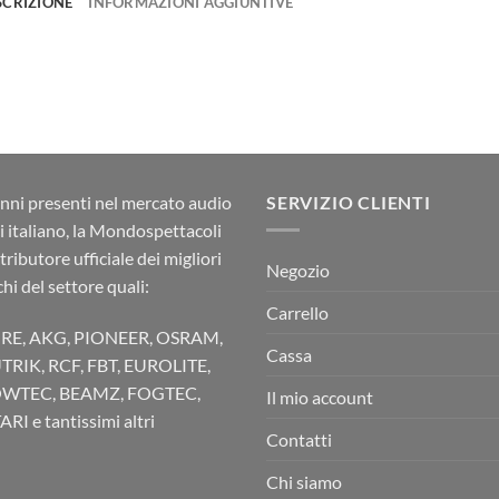
SCRIZIONE
INFORMAZIONI AGGIUNTIVE
nni presenti nel mercato audio
SERVIZIO CLIENTI
ci italiano, la Mondospettacoli
stributore ufficiale dei migliori
Negozio
hi del settore quali:
Carrello
RE, AKG, PIONEER, OSRAM,
Cassa
TRIK, RCF, FBT, EUROLITE,
WTEC, BEAMZ, FOGTEC,
Il mio account
RI e tantissimi altri
Contatti
Chi siamo