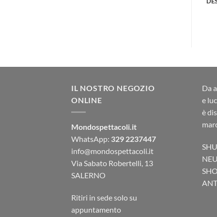
DE
IL NOSTRO NEGOZIO
Da a
ONLINE
e lu
è di
marc
Mondospettacoli.it
WhatsApp:
329 2237447
SHU
info@mondospettacoli.it
NEU
Via Sabato Robertelli, 13
SHO
SALERNO
ANTA
Ritiri in sede solo su
appuntamento