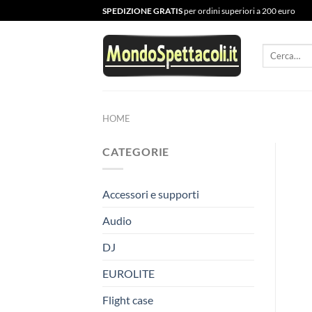
Salta
SPEDIZIONE GRATIS
per ordini superiori a 200 euro
ai
contenuti
Cerca:
HOME
CATEGORIE
Accessori e supporti
Audio
DJ
EUROLITE
Flight case