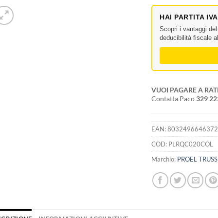
HAI PARTITA IV
Scopri i vantaggi de
deducibilità fiscale 
VUOI PAGARE A RAT
Contatta Paco
329 2
EAN:
803249664637
COD:
PLRQC020COL
Marchio:
PROEL TRUS