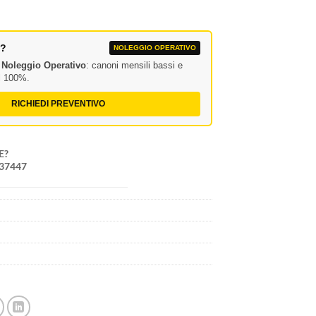
A?
NOLEGGIO OPERATIVO
l
Noleggio Operativo
: canoni mensili bassi e
al 100%.
RICHIEDI PREVENTIVO
E?
237447
7