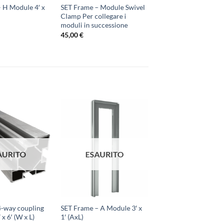
 H Module 4′ x
SET Frame – Module Swivel
Clamp Per collegare i
moduli in successione
45,00
€
AURITO
ESAURITO
4-way coupling
SET Frame – A Module 3′ x
 x 6′ (W x L)
1′ (AxL)