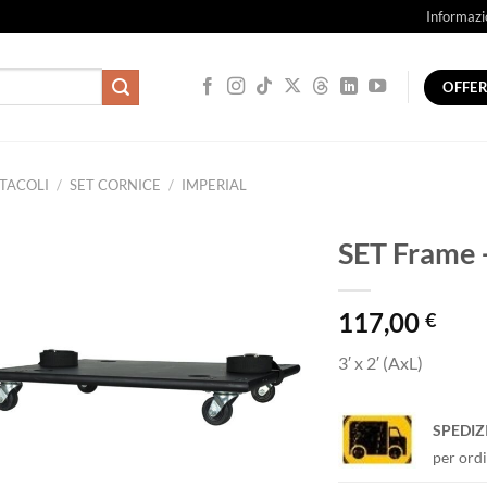
Informazi
OFFE
TACOLI
/
SET CORNICE
/
IMPERIAL
SET Frame –
117,00
€
3′ x 2′ (AxL)
SPEDIZ
per ordi