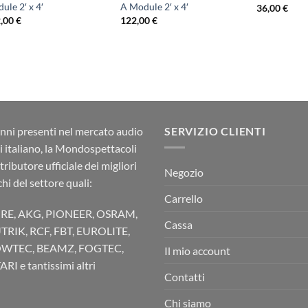
ule 2′ x 4′
A Module 2′ x 4′
36,00
€
2,00
€
122,00
€
nni presenti nel mercato audio
SERVIZIO CLIENTI
ci italiano, la Mondospettacoli
stributore ufficiale dei migliori
Negozio
hi del settore quali:
Carrello
RE, AKG, PIONEER, OSRAM,
Cassa
TRIK, RCF, FBT, EUROLITE,
WTEC, BEAMZ, FOGTEC,
Il mio account
RI e tantissimi altri
Contatti
Chi siamo