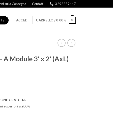
oni sulla Consegna
Contatti
3292237447
RTE
0
ACCEDI
CARRELLO /
0,00
€
 A Module 3′ x 2′ (AxL)
IONE GRATUITA
ni superiori a
200 €