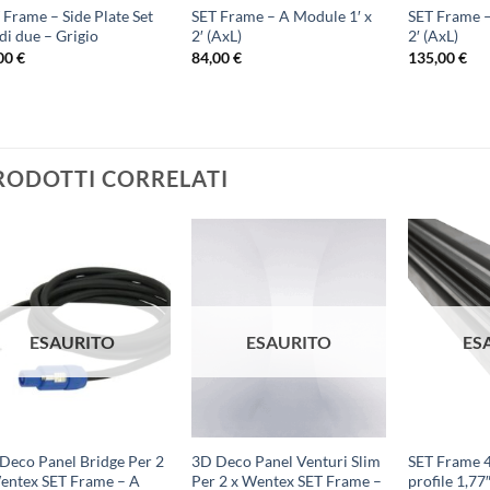
 Frame – Side Plate Set
SET Frame – A Module 1′ x
SET Frame –
 di due – Grigio
2′ (AxL)
2′ (AxL)
,00
€
84,00
€
135,00
€
RODOTTI CORRELATI
ESAURITO
ESAURITO
ES
Deco Panel Bridge Per 2
3D Deco Panel Venturi Slim
SET Frame 
entex SET Frame – A
Per 2 x Wentex SET Frame –
profile 1,77″