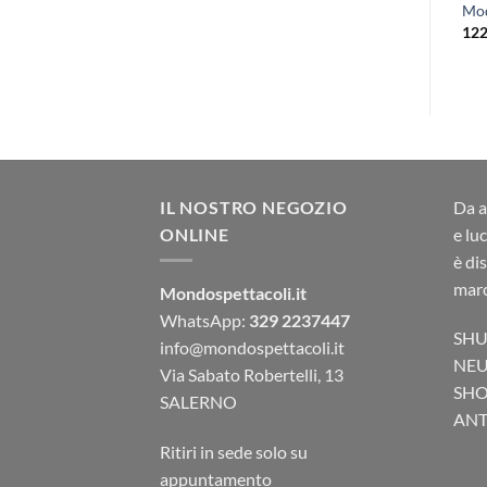
Mod
76,00
€
28,00
€
12
IL NOSTRO NEGOZIO
Da a
ONLINE
e lu
è di
marc
Mondospettacoli.it
WhatsApp:
329 2237447
SHU
info@mondospettacoli.it
NEU
Via Sabato Robertelli, 13
SHO
SALERNO
ANTA
Ritiri in sede solo su
appuntamento