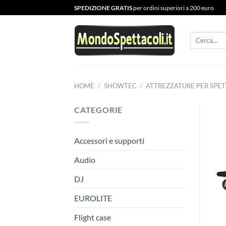
Salta
SPEDIZIONE GRATIS
per ordini superiori a 200 euro
ai
contenuti
Cerca:
HOME
/
SHOWTEC
/
ATTREZZATURE PER SPET
CATEGORIE
Accessori e supporti
Audio
DJ
EUROLITE
Flight case