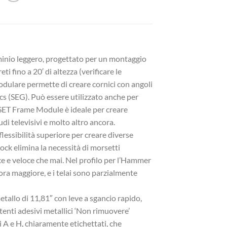
minio leggero, progettato per un montaggio
ti fino a 20′ di altezza (verificare le
odulare permette di creare cornici con angoli
cs (SEG). Può essere utilizzato anche per
l SET Frame Module è ideale per creare
tudi televisivi e molto altro ancora.
lessibilità superiore per creare diverse
ck elimina la necessità di morsetti
ce e veloce che mai. Nel profilo per l’Hammer
ora maggiore, e i telai sono parzialmente
allo di 11,81″ con leve a sgancio rapido,
tenti adesivi metallici ‘Non rimuovere’
ai A e H, chiaramente etichettati, che