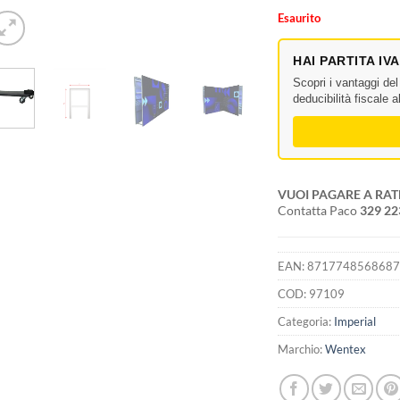
Esaurito
HAI PARTITA IV
Scopri i vantaggi de
deducibilità fiscale 
VUOI PAGARE A RAT
Contatta Paco
329 2
EAN:
871774856868
COD:
97109
Categoria:
Imperial
Marchio:
Wentex