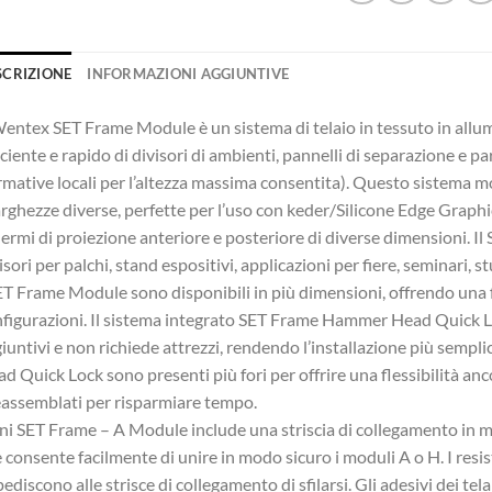
SCRIZIONE
INFORMAZIONI AGGIUNTIVE
Wentex SET Frame Module è un sistema di telaio in tessuto in allu
iciente e rapido di divisori di ambienti, pannelli di separazione e pare
mative locali per l’altezza massima consentita). Questo sistema m
arghezze diverse, perfette per l’uso con keder/Silicone Edge Graphi
ermi di proiezione anteriore e posteriore di diverse dimensioni. I
isori per palchi, stand espositivi, applicazioni per fiere, seminari, s
ET Frame Module sono disponibili in più dimensioni, offrendo una f
figurazioni. Il sistema integrato SET Frame Hammer Head Quick Lo
iuntivi e non richiede attrezzi, rendendo l’installazione più sempli
d Quick Lock sono presenti più fori per offrire una flessibilità anc
assemblati per risparmiare tempo.
i SET Frame – A Module include una striscia di collegamento in met
 consente facilmente di unire in modo sicuro i moduli A o H. I resis
ediscono alle strisce di collegamento di sfilarsi. Gli adesivi dei tel