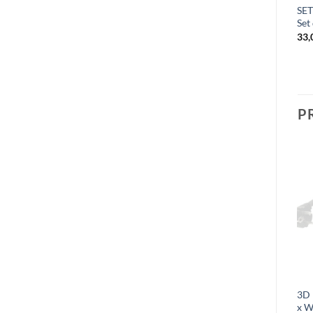
SET Frame – Support Profile
SET Frame – Module Spacer
SET
Clamp Half Coupler Per
50 cm
Set
collegare i profili di
16,00
€
33
supporto ai tubi
37,00
€
P
ESAURITO
ESAURITO
SET Frame – A Module 1′ x
SET Frame 4-way coupling
3D 
1′ (AxL)
profile 1,77″ x 5′ (W x L)
x W