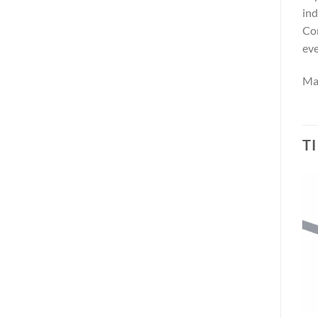
ind
Con
eve
Mat
T