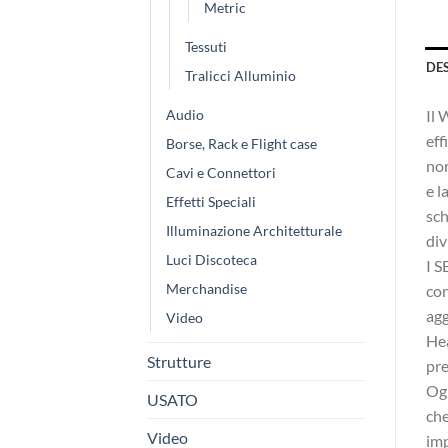
Metric
Tessuti
DE
Tralicci Alluminio
Audio
Il 
eff
Borse, Rack e Flight case
nor
Cavi e Connettori
e l
Effetti Speciali
sch
Illuminazione Architetturale
div
Luci Discoteca
I S
Merchandise
con
agg
Video
Hea
Strutture
pre
Ogn
USATO
che
Video
imp