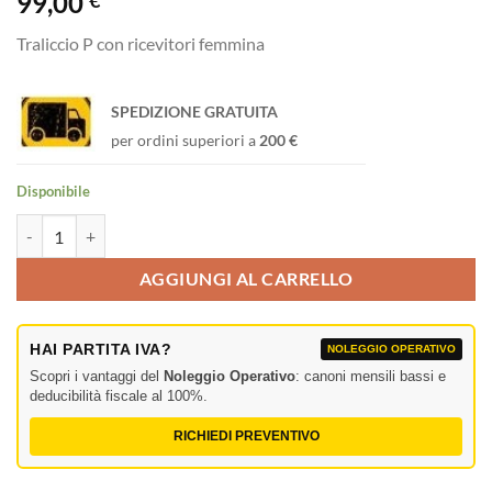
99,00
€
Traliccio P con ricevitori femmina
SPEDIZIONE GRATUITA
per ordini superiori a
200 €
Disponibile
Single Tube 50mm, 300 cm Traliccio P con ricevitori femmina quantit
AGGIUNGI AL CARRELLO
HAI PARTITA IVA?
NOLEGGIO OPERATIVO
Scopri i vantaggi del
Noleggio Operativo
: canoni mensili bassi e
deducibilità fiscale al 100%.
RICHIEDI PREVENTIVO