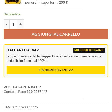
per ordini superiori a
200 €
Disponibile
Straight 2000mm NERO, traliccio Pro-30 quadrato F quantità
AGGIUNGI AL CARRELLO
HAI PARTITA IVA?
NOLEGGIO OPERATIVO
Scopri i vantaggi del
Noleggio Operativo
: canoni mensili bassi e
deducibilità fiscale al 100%.
RICHIEDI PREVENTIVO
VUOI PAGARE A RATE?
Contatta Paco
329 2237447
EAN:
8717748377296