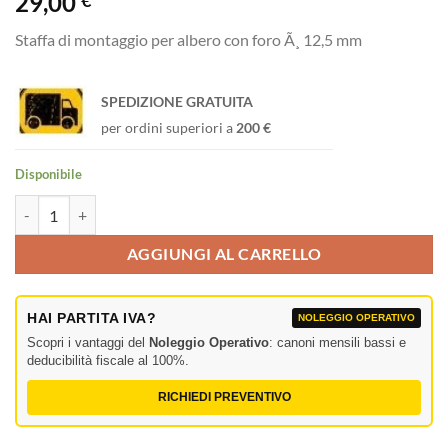
29,00
€
Staffa di montaggio per albero con foro Ã¸ 12,5 mm
SPEDIZIONE GRATUITA
per ordini superiori a
200 €
Disponibile
Tree Mounting Bracket Staffa di montaggio per albero con foro Ã¸ 12
AGGIUNGI AL CARRELLO
HAI PARTITA IVA?
NOLEGGIO OPERATIVO
Scopri i vantaggi del
Noleggio Operativo
: canoni mensili bassi e
deducibilità fiscale al 100%.
RICHIEDI PREVENTIVO