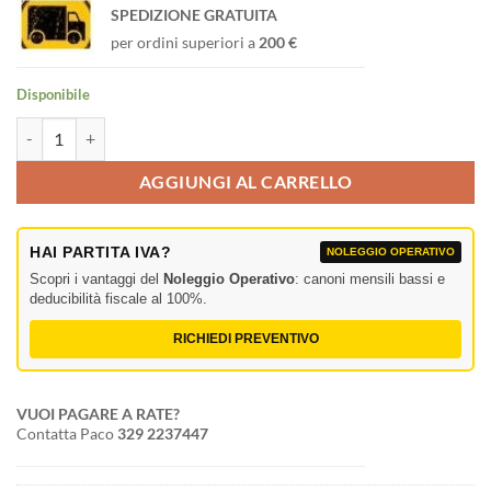
SPEDIZIONE GRATUITA
per ordini superiori a
200 €
Disponibile
XLR 3P Connector - female Contatti di colore argento - alloggiamento 
AGGIUNGI AL CARRELLO
HAI PARTITA IVA?
NOLEGGIO OPERATIVO
Scopri i vantaggi del
Noleggio Operativo
: canoni mensili bassi e
deducibilità fiscale al 100%.
RICHIEDI PREVENTIVO
VUOI PAGARE A RATE?
Contatta Paco
329 2237447