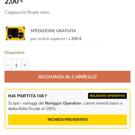
2,00
€
Cappuccio finale nero
SPEDIZIONE GRATUITA
per ordini superiori a
200 €
Disponibile
XLR 3p. X-type Male Cappuccio finale nero quantità
AGGIUNGI AL CARRELLO
HAI PARTITA IVA?
NOLEGGIO OPERATIVO
Scopri i vantaggi del
Noleggio Operativo
: canoni mensili bassi e
deducibilità fiscale al 100%.
RICHIEDI PREVENTIVO