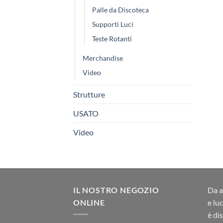
Palle da Discoteca
Supporti Luci
Teste Rotanti
Merchandise
Video
Strutture
USATO
Video
IL NOSTRO NEGOZIO
Da a
ONLINE
e lu
è di