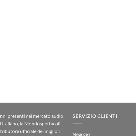
nni presenti nel mercato audio
SERVIZIO CLIENTI
ci italiano, la Mondospettacoli
stributore ufficiale dei migliori
Negozio