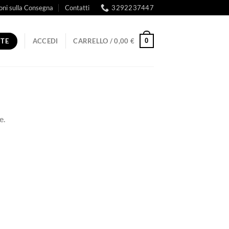
oni sulla Consegna
Contatti
3292237447
RTE
0
ACCEDI
CARRELLO /
0,00
€
e.