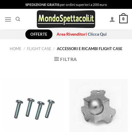
Salta
SPEDIZIONE GRATIS
per ordini superiori a 200 euro
ai
contenuti
0
OFFERTE
Area Rivenditori
Clicca Qui
HOME
/
FLIGHT CASE
/
ACCESSORI E RICAMBI FLIGHT CASE
FILTRA