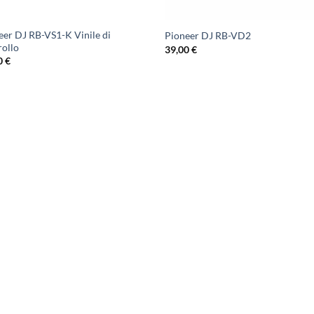
eer DJ RB-VS1-K Vinile di
Pioneer DJ RB-VD2
rollo
39,00
€
0
€