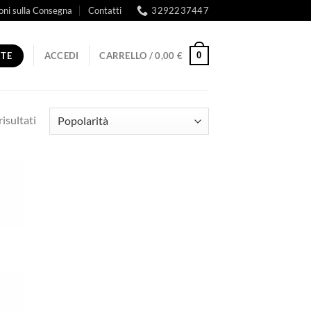
oni sulla Consegna
Contatti
3292237447
RTE
0
ACCEDI
CARRELLO /
0,00
€
Popolarità
risultati