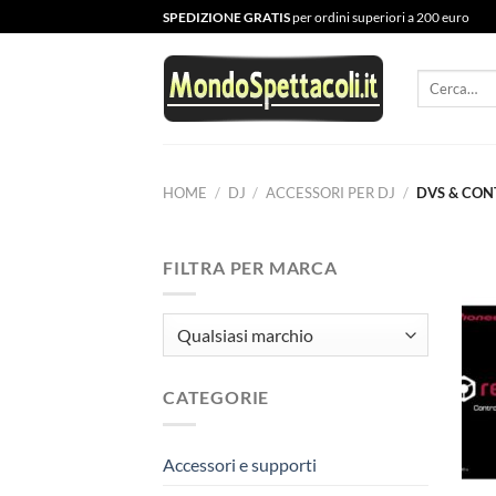
Salta
SPEDIZIONE GRATIS
per ordini superiori a 200 euro
ai
contenuti
Cerca:
HOME
/
DJ
/
ACCESSORI PER DJ
/
DVS & CON
FILTRA PER MARCA
CATEGORIE
Accessori e supporti