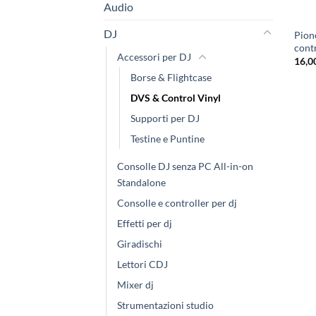
Audio
DJ
Pion
cont
Accessori per DJ
16,0
Borse & Flightcase
DVS & Control Vinyl
Supporti per DJ
Testine e Puntine
Consolle DJ senza PC All-in-on
Standalone
Consolle e controller per dj
Effetti per dj
Giradischi
Lettori CDJ
Mixer dj
Strumentazioni studio