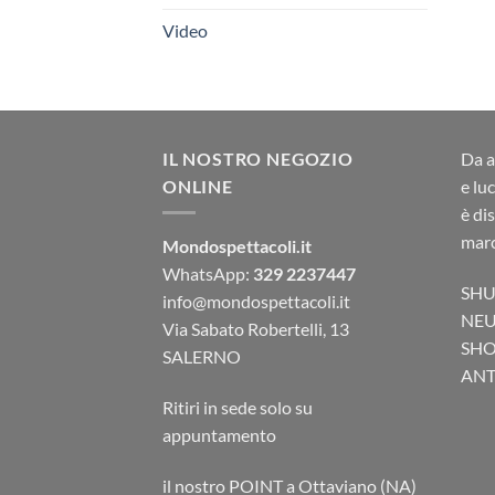
Video
IL NOSTRO NEGOZIO
Da a
ONLINE
e lu
è di
marc
Mondospettacoli.it
WhatsApp:
329 2237447
SHU
info@mondospettacoli.it
NEU
Via Sabato Robertelli, 13
SHO
SALERNO
ANTA
Ritiri in sede solo su
appuntamento
il nostro POINT a Ottaviano (NA)