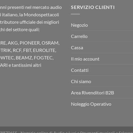
nni presenti nel mercato audio
SERVIZIO CLIENTI
ci italiano, la Mondospettacoli
stributore ufficiale dei migliori
Negozio
hi del settore quali:
Carrello
RE, AKG, PIONEER, OSRAM,
Cassa
TRIK, RCF, FBT, EUROLITE,
WTEC, BEAMZ, FOGTEC,
Il mio account
RI e tantissimi altri
Contatti
Chi siamo
Area Rivenditori B2B
Noleggio Operativo
78870655 - Negozio online di Audio e Luci e Strumenti musicali a Salerno