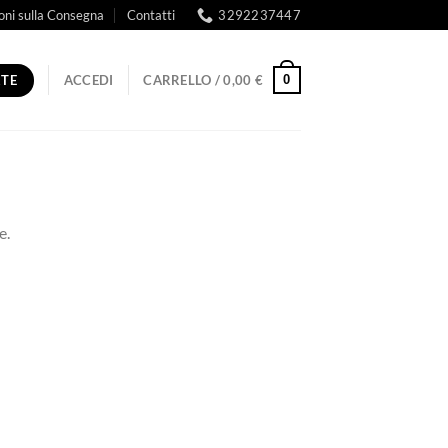
oni sulla Consegna
Contatti
3292237447
RTE
0
ACCEDI
CARRELLO /
0,00
€
e.