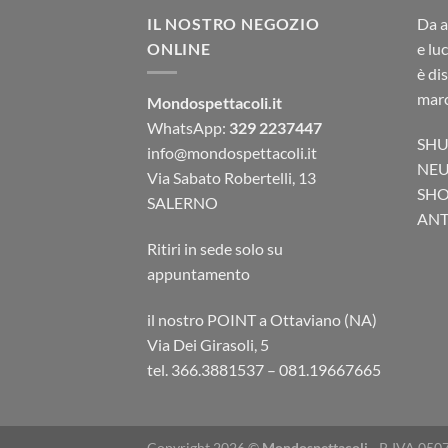
IL NOSTRO NEGOZIO
Da a
ONLINE
e lu
è di
marc
Mondospettacoli.it
WhatsApp:
329 2237447
SHU
info@mondospettacoli.it
NEU
Via Sabato Robertelli, 13
SHO
SALERNO
ANTA
Ritiri in sede solo su
appuntamento
il nostro POINT a Ottaviano (NA)
Via Dei Girasoli, 5
tel. 366.3881537 – 081.19667665
Copyright 2026 ©
Mondospettacoli
- P. IVA 050