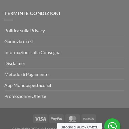
TERMINI E CONDIZIONI
Politica sulla Privacy
Garanzia e resi
Informazioni sulla Consegna
Disclaimer
Metodo di Pagamento
App Mondospettacoli.it
Promozioni e Offerte
Bisogno di aiuto?
Chatta
Copyright 2026 ©
Mondospettacoli
- P. IVA 05078870655 -