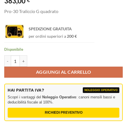
383,00
€
Pro-30 Traliccio G quadrato
SPEDIZIONE GRATUITA
per ordini superiori a
200 €
Disponibile
Corner 3-way 90° Pro-30 Traliccio G quadrato quantità
AGGIUNGI AL CARRELLO
HAI PARTITA IVA?
NOLEGGIO OPERATIVO
Scopri i vantaggi del
Noleggio Operativo
: canoni mensili bassi e
deducibilità fiscale al 100%.
RICHIEDI PREVENTIVO