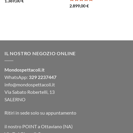
1.369,00
€
Valutato
2.899,00
€
5.00
su 5
IL NOSTRO NEGOZIO ONLINE
Mondospettacoli.it
WhatsApp:
329 2237447
info@mondospettacoli.it
Via Sabato Robertelli, 13
SALERNO
Ritiri in sede solo su appuntamento
il nostro POINT a Ottaviano (NA)