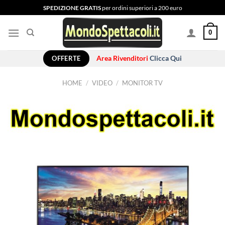
Salta
SPEDIZIONE GRATIS
per ordini superiori a 200 euro
ai
contenuti
0
OFFERTE
Area Rivenditori
Clicca Qui
HOME
/
VIDEO
/
MONITOR TV