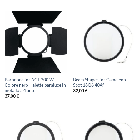
Barndoor for ACT 200 W
Beam Shaper for Cameleon
Colore nero – alette paraluce in
Spot 18Q6 40Â°
metallo a 4 ante
32,00
€
37,00
€