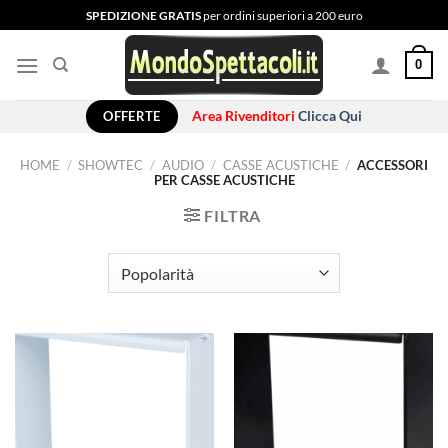
Salta
SPEDIZIONE GRATIS
per ordini superiori a 200 euro
ai
contenuti
0
OFFERTE
Area Rivenditori
Clicca Qui
HOME
/
SHOWTEC
/
AUDIO
/
CASSE ACUSTICHE
/
ACCESSORI
PER CASSE ACUSTICHE
FILTRA