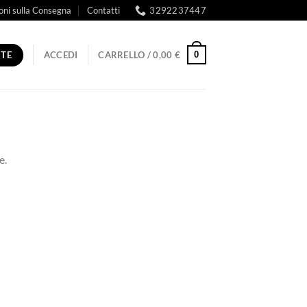
oni sulla Consegna
Contatti
3292237447
RTE
0
ACCEDI
CARRELLO /
0,00
€
e.