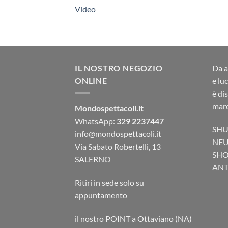
Video
IL NOSTRO NEGOZIO
Da a
ONLINE
e lu
è di
marc
Mondospettacoli.it
WhatsApp:
329 2237447
SHU
info@mondospettacoli.it
NEU
Via Sabato Robertelli, 13
SHO
SALERNO
ANTA
Ritiri in sede solo su
appuntamento
il nostro POINT a Ottaviano (NA)