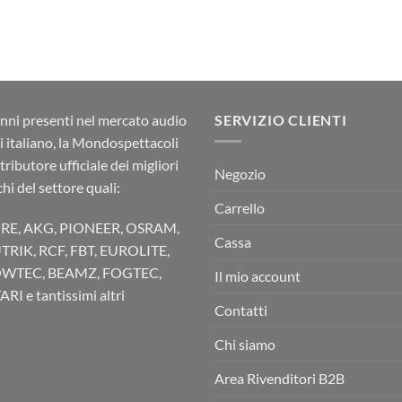
nni presenti nel mercato audio
SERVIZIO CLIENTI
ci italiano, la Mondospettacoli
stributore ufficiale dei migliori
Negozio
hi del settore quali:
Carrello
RE, AKG, PIONEER, OSRAM,
Cassa
TRIK, RCF, FBT, EUROLITE,
WTEC, BEAMZ, FOGTEC,
Il mio account
RI e tantissimi altri
Contatti
Chi siamo
Area Rivenditori B2B