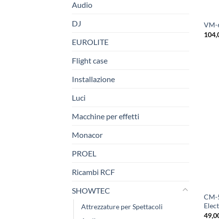
Audio
DJ
VM-6
104,
EUROLITE
Flight case
Installazione
Luci
Macchine per effetti
Monacor
PROEL
Ricambi RCF
SHOWTEC
CM-5
Elec
Attrezzature per Spettacoli
49,0