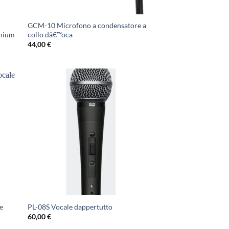
GCM-10 Microfono a condensatore a
emium
collo dâ€™oca
44,00
€
e
PL-08S Vocale dappertutto
60,00
€