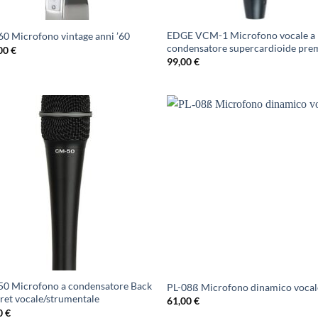
EDGE VCM-1 Microfono vocale a
0 Microfono vintage anni ’60
condensatore supercardioide pr
00
€
99,00
€
0 Microfono a condensatore Back
PL-08ß Microfono dinamico vocal
tret vocale/strumentale
61,00
€
0
€