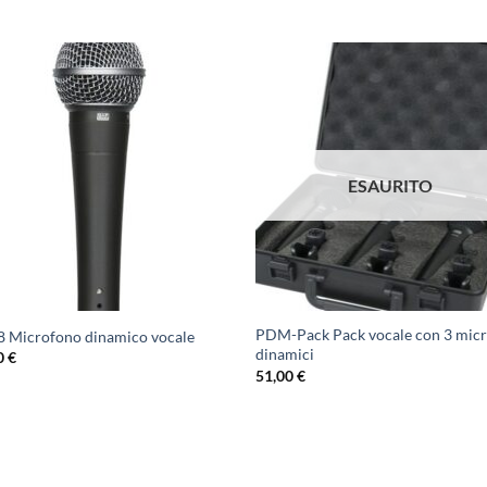
ESAURITO
PDM-Pack Pack vocale con 3 micr
8 Microfono dinamico vocale
dinamici
0
€
51,00
€