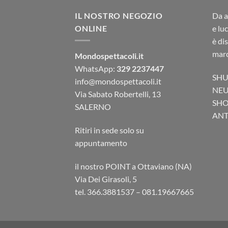
IL NOSTRO NEGOZIO
Da a
ONLINE
e lu
è di
marc
Mondospettacoli.it
WhatsApp:
329 2237447
SHU
info@mondospettacoli.it
NEU
Via Sabato Robertelli, 13
SHO
SALERNO
ANTA
Ritiri in sede solo su
appuntamento
il nostro POINT a Ottaviano (NA)
Via Dei Girasoli, 5
tel. 366.3881537 – 081.19667665