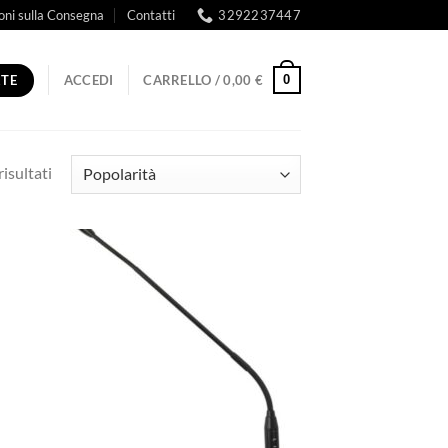
oni sulla Consegna
Contatti
3292237447
RTE
0
ACCEDI
CARRELLO /
0,00
€
Popolarità
risultati