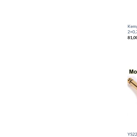
Kemp
2×0,
81,0
YS22