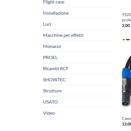
Flight case
Installazione
YS20
prof
Luci
2,00
Macchine per effetti
Monacor
PROEL
Ricambi RCF
SHOWTEC
Strutture
USATO
Video
Cavo
12,0