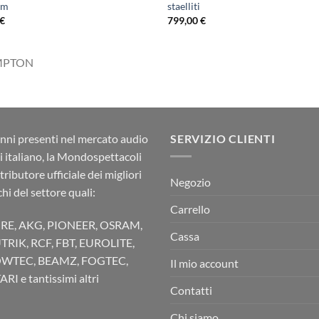
mm
staelliti
€
799,00
€
MPTON
nni presenti nel mercato audio
SERVIZIO CLIENTI
ci italiano, la Mondospettacoli
stributore ufficiale dei migliori
Negozio
hi del settore quali:
Carrello
RE, AKG, PIONEER, OSRAM,
Cassa
TRIK, RCF, FBT, EUROLITE,
WTEC, BEAMZ, FOGTEC,
Il mio account
RI e tantissimi altri
Contatti
Chi siamo