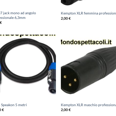
7 jack mono ad angolo
Kempton XLR femmina profession
essionale 6,3mm
2,00
€
€
 Speakon 5 metri
Kempton XLR maschio profession
0
€
2,00
€