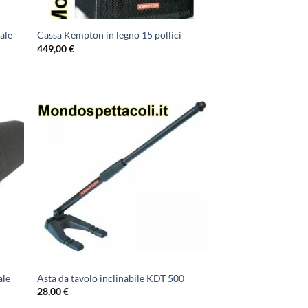
ale
Cassa Kempton in legno 15 pollici
449,00
€
ale
Asta da tavolo inclinabile KDT 500
28,00
€