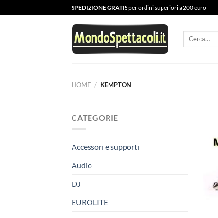
Salta
SPEDIZIONE GRATIS
per ordini superiori a 200 euro
ai
contenuti
Cerca:
HOME
/
KEMPTON
CATEGORIE
Accessori e supporti
Audio
DJ
EUROLITE