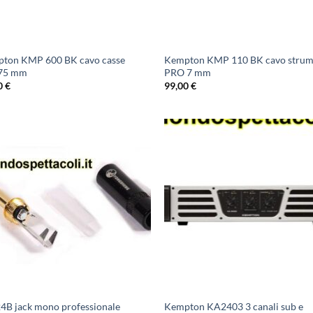
ton KMP 600 BK cavo casse
Kempton KMP 110 BK cavo strum
75 mm
PRO 7 mm
0
€
99,00
€
4B jack mono professionale
Kempton KA2403 3 canali sub e