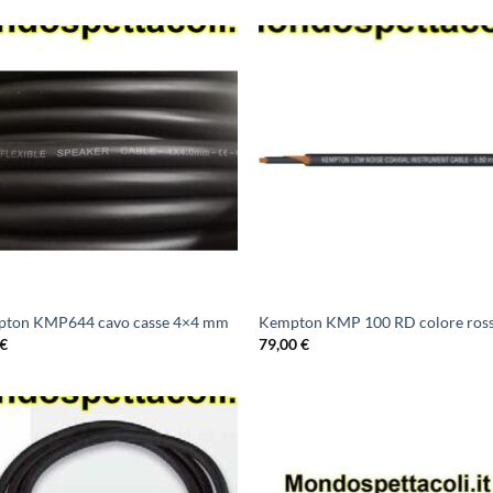
ton KMP644 cavo casse 4×4 mm
Kempton KMP 100 RD colore ros
€
79,00
€