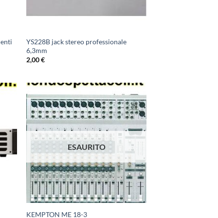
enti
YS228B jack stereo professionale
6,3mm
2,00
€
ESAURITO
KEMPTON ME 18-3