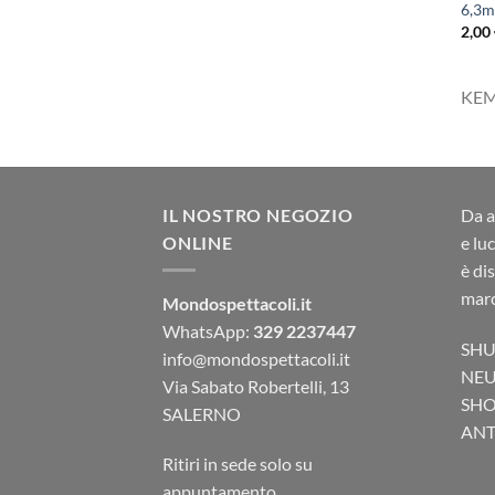
6,3
2,00
KE
IL NOSTRO NEGOZIO
Da a
ONLINE
e lu
è di
marc
Mondospettacoli.it
WhatsApp:
329 2237447
SHU
info@mondospettacoli.it
NEU
Via Sabato Robertelli, 13
SHO
SALERNO
ANTA
Ritiri in sede solo su
appuntamento