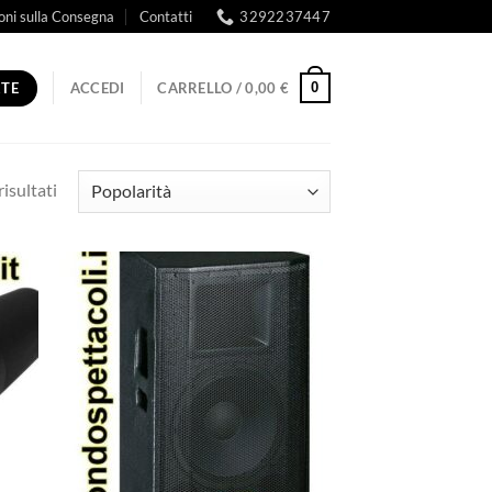
oni sulla Consegna
Contatti
3292237447
RTE
0
ACCEDI
CARRELLO /
0,00
€
Popolarità
risultati