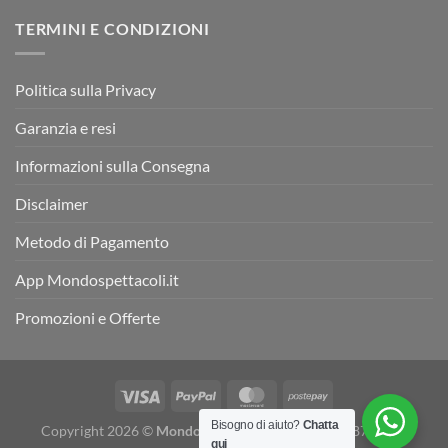
TERMINI E CONDIZIONI
Politica sulla Privacy
Garanzia e resi
Informazioni sulla Consegna
Disclaimer
Metodo di Pagamento
App Mondospettacoli.it
Promozioni e Offerte
Bisogno di aiuto?
Chatta
Copyright 2026 ©
Mondospettacoli
- P. IVA 05078870655 -
qui