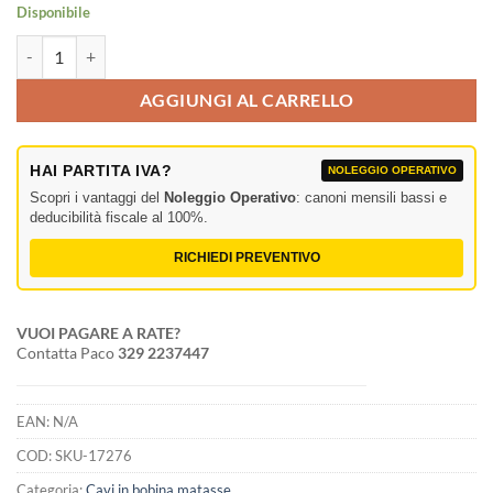
Disponibile
Kempton KMP 600 BK cavo casse 2x0,75 mm quantità
AGGIUNGI AL CARRELLO
HAI PARTITA IVA?
NOLEGGIO OPERATIVO
Scopri i vantaggi del
Noleggio Operativo
: canoni mensili bassi e
deducibilità fiscale al 100%.
RICHIEDI PREVENTIVO
VUOI PAGARE A RATE?
Contatta Paco
329 2237447
EAN:
N/A
COD:
SKU-17276
Categoria:
Cavi in bobina matasse