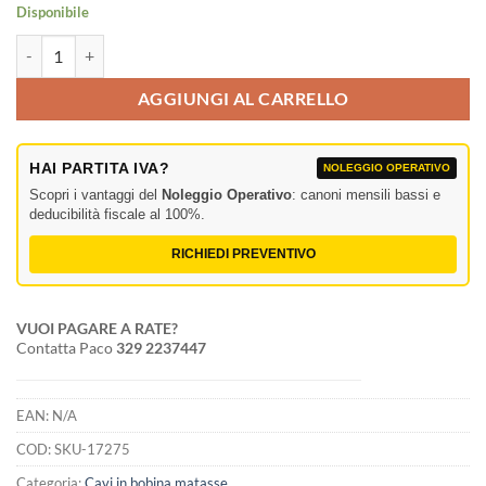
Disponibile
Kempton KMP 110 BK cavo strumenti PRO 7 mm quantità
AGGIUNGI AL CARRELLO
HAI PARTITA IVA?
NOLEGGIO OPERATIVO
Scopri i vantaggi del
Noleggio Operativo
: canoni mensili bassi e
deducibilità fiscale al 100%.
RICHIEDI PREVENTIVO
VUOI PAGARE A RATE?
Contatta Paco
329 2237447
EAN:
N/A
COD:
SKU-17275
Categoria:
Cavi in bobina matasse