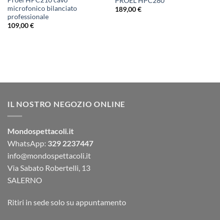
Proel HPC210 cavo
PROEL HPC280
microfonico bilanciato
189,00
€
professionale
109,00
€
IL NOSTRO NEGOZIO ONLINE
Mondospettacoli.it
WhatsApp:
329 2237447
info@mondospettacoli.it
Via Sabato Robertelli, 13
SALERNO
Ritiri in sede solo su appuntamento