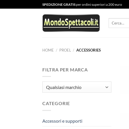
Salta
SPEDIZIONE GRATIS
per ordini superiori a 200 euro
ai
contenuti
Cerca:
HOME
/
PROEL
/
ACCESSORIES
FILTRA PER MARCA
CATEGORIE
Accessori e supporti