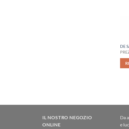
DE S
PREZ
R
IL NOSTRO NEGOZIO
Da a
ONLINE
e lu