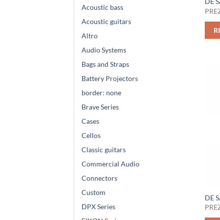
DE S
Acoustic bass
PREZ
Acoustic guitars
R
Altro
Audio Systems
Bags and Straps
Battery Projectors
border: none
Brave Series
Cases
Cellos
Classic guitars
Commercial Audio
Connectors
Custom
DE 
DPX Series
PREZ