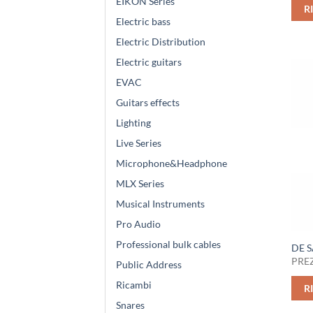
EIKON Series
R
Electric bass
Electric Distribution
Electric guitars
EVAC
Guitars effects
Lighting
Live Series
Microphone&Headphone
MLX Series
Musical Instruments
Pro Audio
Professional bulk cables
DE S
PREZ
Public Address
Ricambi
R
Snares