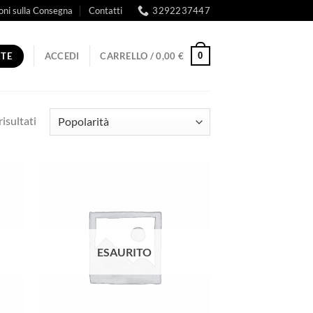
oni sulla Consegna
Contatti
3292237447
RTE
0
ACCEDI
CARRELLO /
0,00
€
Popolarità
isultati
ESAURITO