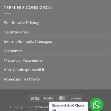
TERMINI E CONDIZIONI
Politica sulla Privacy
Garanzia e resi
Informazioni sulla Consegna
Disclaimer
Metodo di Pagamento
App Mondospettacoli.it
Promozioni e Offerte
Bisogno di aiuto?
Chatta
Copyright 2026 ©
Mondospettacoli
- P. IVA 05078870655 -
qui