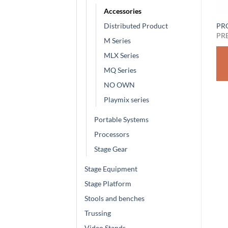
Accessories
PROEL SOUND
PROEL SOUND
Distributed Product
PR
BAGPLAYMIX8
BAGPLAYMIX6
PR
M Series
PREZZO SU RICHIESTA
PREZZO SU RICHIESTA
MLX Series
RICHIEDI
RICHIEDI
MQ Series
PREVENTIVO
PREVENTIVO
NO OWN
Playmix series
Portable Systems
Processors
Stage Gear
Stage Equipment
Stage Platform
Stools and benches
Trussing
Video Stands