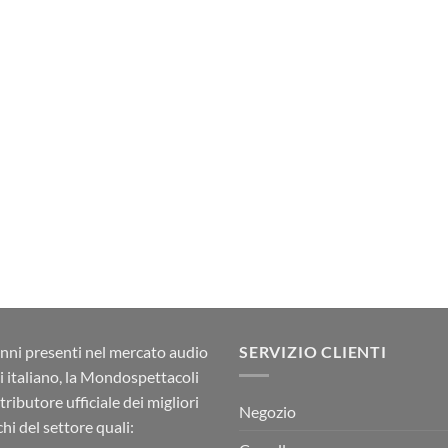
nni presenti nel mercato audio
SERVIZIO CLIENTI
ci italiano, la Mondospettacoli
stributore ufficiale dei migliori
Negozio
hi del settore quali: