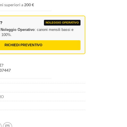
ni superiori a
200 €
A?
NOLEGGIO OPERATIVO
l
Noleggio Operativo
: canoni mensili bassi e
al 100%.
RICHIEDI PREVENTIVO
E?
237447
7
RO