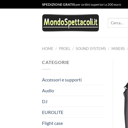
Salta
SPEDIZIONE GRATIS
per ordini superiori a 200 euro
ai
contenuti
Cerca:
HOME
/
PROEL
/
SOUND SYSTEMS
/
MIXERS
CATEGORIE
Accessori e supporti
Audio
DJ
EUROLITE
Flight case