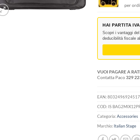
per ordi
HAI PARTITA IV
Scopri i vantaggi de
deducibilità fiscale 
VUOI PAGARE A RAT
Contatta Paco
329 2
EAN:
803249692451
COD:
IS BAG2MIX12P
Categoria:
Accessories
Marchio:
Italian Stage