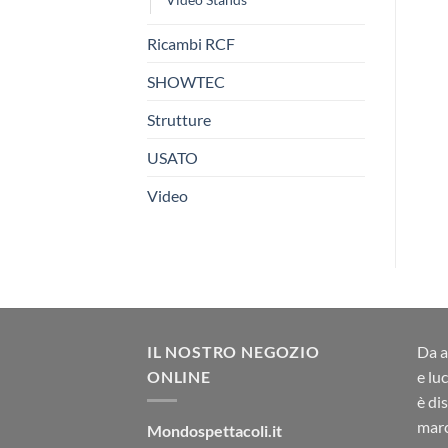
Ricambi RCF
SHOWTEC
Strutture
USATO
Video
IL NOSTRO NEGOZIO
Da a
ONLINE
e lu
è di
marc
Mondospettacoli.it