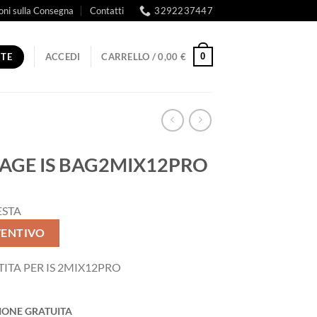
oni sulla Consegna
Contatti
3292237447
RTE
0
ACCEDI
CARRELLO /
0,00
€
TAGE IS BAG2MIX12PRO
ESTA
VENTIVO
ITA PER IS 2MIX12PRO
IONE GRATUITA