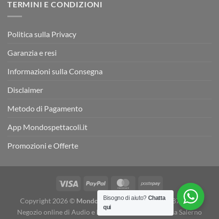
TERMINI E CONDIZIONI
Politica sulla Privacy
Garanzia e resi
Informazioni sulla Consegna
Disclaimer
Metodo di Pagamento
App Mondospettacoli.it
Promozioni e Offerte
Bisogno di aiuto?
Chatta
Copyright 2026 ©
Mondospettacoli
- P. IVA 05078870655 -
qui
Negozio online di Audio e Luci e Strumenti musicali a Salerno