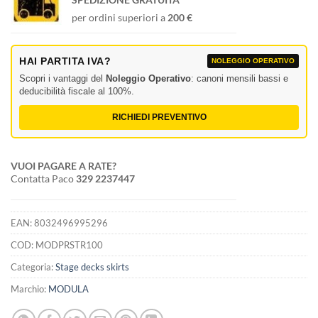
per ordini superiori a
200 €
HAI PARTITA IVA?
NOLEGGIO OPERATIVO
Scopri i vantaggi del
Noleggio Operativo
: canoni mensili bassi e
deducibilità fiscale al 100%.
RICHIEDI PREVENTIVO
VUOI PAGARE A RATE?
Contatta Paco
329 2237447
EAN:
8032496995296
COD:
MODPRSTR100
Categoria:
Stage decks skirts
Marchio:
MODULA