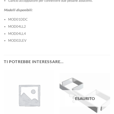
Gancio accoppiatore per connettere due pedane adiacenti.
Modelli disponibili:
MOD01DDC
MOD04LL2
MOD04LL4
MOD02LEV
TI POTREBBE INTERESSARE…
ESAURITO