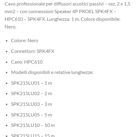
Cavo professionale per diffusori acustici passivi – sez. 2 x 1,5
mm2 – con connessioni Speaker 4P PROEL SPK4FX –
HPC610 – SPK4FX. Lunghezza: 1 m. Colore disponibile:
Nero.
Colore: Nero
Connettori: SPK4FX
Cavo: HPC610
Modelli disponibili e relative lunghezze:
SPK215LU01 – 1 m
SPK215LU02 – 2 m
SPK215LU03 – 3 m
SPK215LU05 – 5 m
SPK215LU10 – 10 m
SPK215LU15 – 15 m