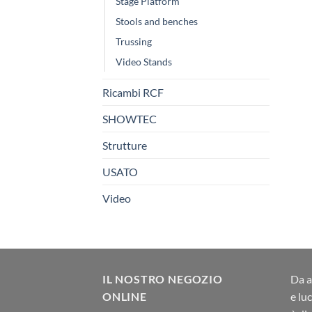
Stage Platform
Stools and benches
Trussing
Video Stands
Ricambi RCF
SHOWTEC
Strutture
USATO
Video
IL NOSTRO NEGOZIO
Da a
ONLINE
e lu