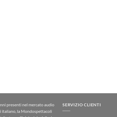
nni presenti nel mercato audio
SERVIZIO CLIENTI
ci italiano, la Mondospettacoli