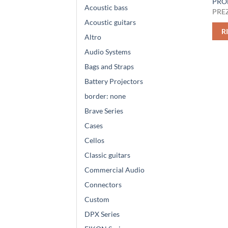
PRO
Acoustic bass
PREZ
Acoustic guitars
R
Altro
Audio Systems
Bags and Straps
Battery Projectors
border: none
Brave Series
Cases
Cellos
Classic guitars
Commercial Audio
Connectors
Custom
DPX Series