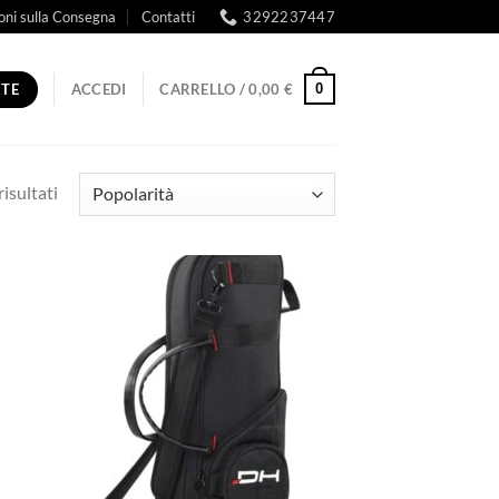
oni sulla Consegna
Contatti
3292237447
RTE
0
ACCEDI
CARRELLO /
0,00
€
Popolarità
risultati