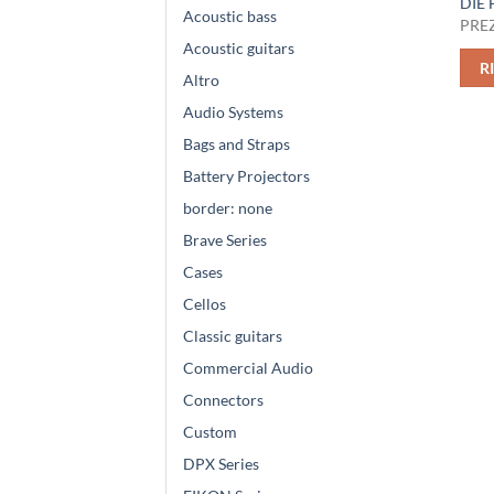
DIE
Acoustic bass
PREZ
Acoustic guitars
R
Altro
Audio Systems
Bags and Straps
Battery Projectors
border: none
Brave Series
Cases
Cellos
Classic guitars
Commercial Audio
Connectors
Custom
DPX Series