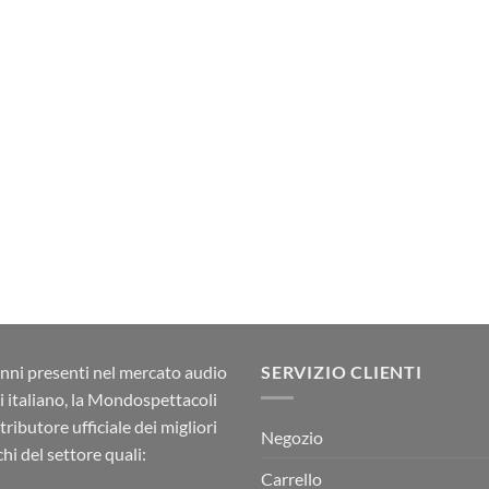
nni presenti nel mercato audio
SERVIZIO CLIENTI
ci italiano, la Mondospettacoli
stributore ufficiale dei migliori
Negozio
hi del settore quali:
Carrello