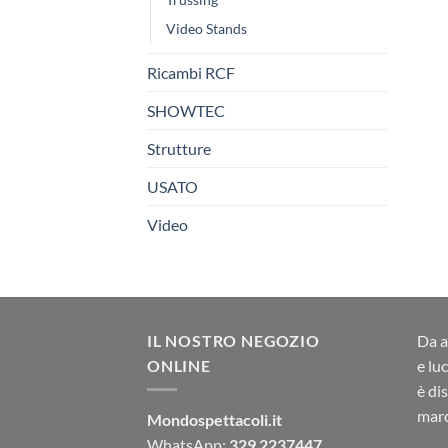
Video Stands
Ricambi RCF
SHOWTEC
Strutture
USATO
Video
IL NOSTRO NEGOZIO
Da a
ONLINE
e lu
è di
marc
Mondospettacoli.it
WhatsApp:
329 2237447