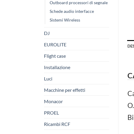
Outboard processori di segnale
Schede audio interfacce
Sistemi Wireless
DJ
EUROLITE
DE
Flight case
Installazione
C
Luci
Macchine per effetti
Ca
Monacor
O.
PROEL
Bi
Ricambi RCF