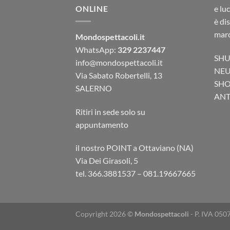
ONLINE
e lu
è di
marc
Mondospettacoli.it
WhatsApp:
329 2237447
SHU
info@mondospettacoli.it
NEU
Via Sabato Robertelli, 13
SHO
SALERNO
ANTA
Ritiri in sede solo su
appuntamento
il nostro POINT a Ottaviano (NA)
Via Dei Girasoli, 5
tel. 366.3881537 – 081.19667665
Copyright 2026 ©
Mondospettacoli
- P. IVA 050