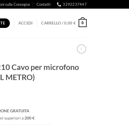
oni sulla Consegna
Contatti
3292237447
RTE
0
ACCEDI
CARRELLO /
0,00
€
10 Cavo per microfono
AL METRO)
IONE GRATUITA
ni superiori a
200 €