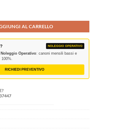
er microfono (PREZZO AL METRO) quantità
GGIUNGI AL CARRELLO
A?
NOLEGGIO OPERATIVO
l
Noleggio Operativo
: canoni mensili bassi e
al 100%.
RICHIEDI PREVENTIVO
E?
237447
2
o