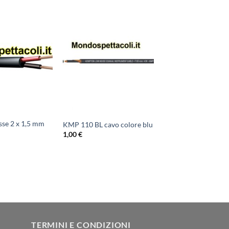
sse 2 x 1,5 mm
KMP 110 BL cavo colore blu
1,00
€
TERMINI E CONDIZIONI