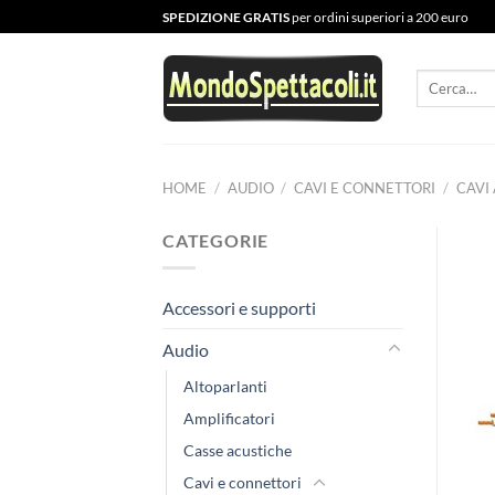
Salta
SPEDIZIONE GRATIS
per ordini superiori a 200 euro
ai
contenuti
Cerca:
HOME
/
AUDIO
/
CAVI E CONNETTORI
/
CAVI
CATEGORIE
Accessori e supporti
Audio
Altoparlanti
Amplificatori
Casse acustiche
Cavi e connettori