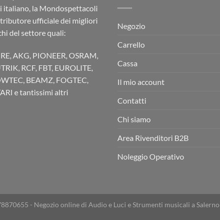
ci italiano, la Mondospettacoli
stributore ufficiale dei migliori
Negozio
hi del settore quali:
Carrello
RE, AKG, PIONEER, OSRAM,
Cassa
TRIK, RCF, FBT, EUROLITE,
WTEC, BEAMZ, FOGTEC,
Il mio account
RI e tantissimi altri
Contatti
Chi siamo
Area Rivenditori B2B
Noleggio Operativo
78870655 - Negozio online di Audio e Luci e Strumenti musicali a Salerno