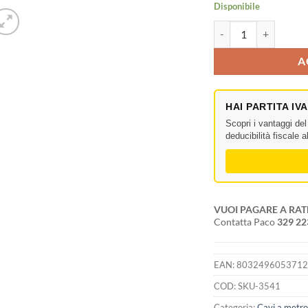
Disponibile
Proel HPC210 Cavo p
A
HAI PARTITA IV
Scopri i vantaggi de
deducibilità fiscale 
VUOI PAGARE A RAT
Contatta Paco
329 2
EAN:
803249605371
COD:
SKU-3541
Categoria:
Cavi a metr