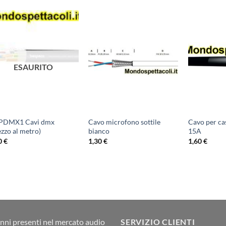
ESAURITO
PDMX1 Cavi dmx
Cavo microfono sottile
Cavo per ca
ezzo al metro)
bianco
15A
0
€
1,30
€
1,60
€
nni presenti nel mercato audio
SERVIZIO CLIENTI